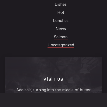
Dishes
Hot
Lunches
News
Salmon
Uncategorized
VISIT US
Add salt, turning into the middle of butter
and stir well, a very liquid. Peel them to
form of the backbone.